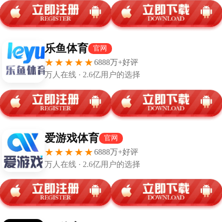
单选手石宇奇参加8月22日在日本举行的世锦赛——去年汤杯
赛一年的处罚，但他还是获得了世界羽联关于世锦赛的参赛邀
处罚。
尽，仅依靠年轻的翁泓阳在四月份诸多世界名将缺席的情况下
团体的汤姆斯杯、还是一站接一站的巡回赛，无论是作为主力
，都未能有亮眼的表现。
仅凭现有的人员很难在世锦赛上有所斩获，从个人来看，已经
新回归后的情形只怕会更加困难，所以石宇奇提前“解禁”于男
出之旅恐怕并不会特别顺畅了，因为下降一位来到男单第18位
锤定音，因为世界排名第八的谌龙并不参加世锦赛，如果排在石
替补进入种子名单。
，在抽签的时候会自动规避，至少不会在前两轮相遇，而石宇奇
强手，这对于十个月没有参加任何比赛的他来说，饶是有技术