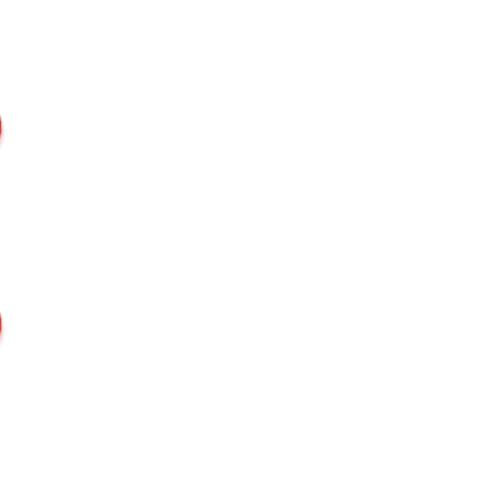
CBA半决赛对阵，京沪大
战，黑马单挑卫冕冠军，
裁判也
华体会体育中国官方网-
马拉多纳上任两月辞职？
下课两天
华体会体育中国官方网-
章子怡“泼墨门”主谋，叶
剑英儿
64岁陈秀雯近况曝光，
“消失”6年变了模样，那么
美却