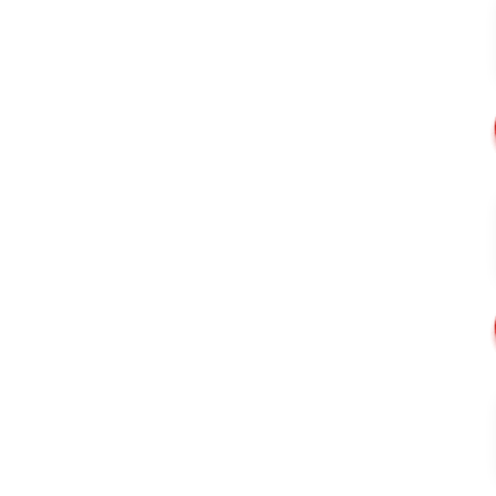
奇由于排名位列第18位，未能获得种子身份，很可