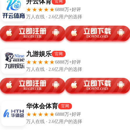
能在前两轮就遭遇劲敌。