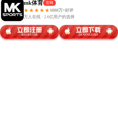
争
马单挑卫冕冠军，裁判也有了新
变化
14821
2026-06-06
29492
联系我们
关注
有合作等事宜，可联系我们：
华体会体育中国官方网,APP下载,网页版登录入口