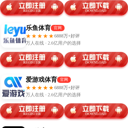
和UFC甚至是棒球已经部分开赛了，我想要重回球场，重新享
人心，我们想要尽快复赛，重新为球迷呈现出最好的篮球。”
复，决定究竟是重启赛季还是就此完全取消。
下一篇：
华体会体育中国官方网-林良锋：凯恩一伤锋线
停转 穆氏热刺零封重于进球
不胜国安 京沪之战让
CBA半决赛对阵，京沪大战，黑